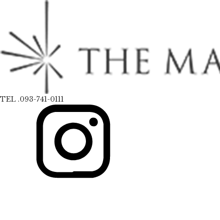
TEL .093-741-0111