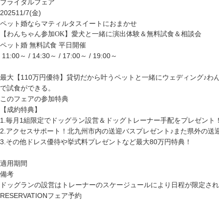
ブライダルフェア
2025
11/7(金)
ペット婚ならマティルタスイートにおまかせ
【わんちゃん参加OK】愛犬と一緒に演出体験＆無料試食＆相談会
ペット婚
無料試食
平日開催
11:00～ / 14:30～ / 17:00～ / 19:00～
最大【110万円優待】貸切だから叶うペットと一緒にウェディング♪
で試食ができる。
このフェアの参加特典
【成約特典】
1.毎月1組限定でドッグラン設営＆ドッグトレーナー手配をプレゼント
2.アクセスサポート！北九州市内の送迎バスプレゼント♪また県外の送
3.その他ドレス優待や挙式料プレゼントなど最大80万円特典！
適用期間
備考
ドッグランの設営はトレーナーのスケージュールにより日程が限定され
RESERVATION
フェア予約