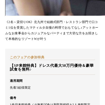
《2名～貸切りOK》北九州で結婚式部門・レストラン部門で口コ
ミ1位を受賞したマティルタ自慢の料理でおもてなし♪アットホー
ムなお食事会からカジュアルなパーティまで大切な方をお招きし
て本格的なリゾートWが叶う
このフェアの参加特典
【SP来館特典】ドレス代最大50万円優待＆豪華
試食を無料♪
適用期間
先着5組様限定
備考
1件目来館特典／※無料試食は新郎新婦様お2人来館限定