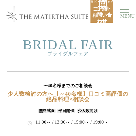
RESERVATION
ご予約・
ご予約
お問い合
お問い合
MENU
わせ
わせ
BRIDAL FAIR
ブライダルフェア
〜40名様までのご相談会
少人数検討の方へ【～40名様】口コミ高評価の
絶品料理×相談会
無料試食
平日開催
少人数向け
11:00～ / 13:00～ / 15:00～ / 19:00～