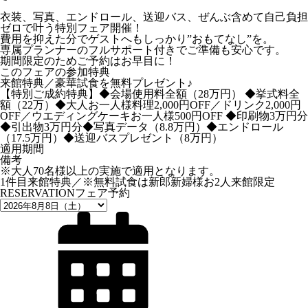
衣装、写真、エンドロール、送迎バス、ぜんぶ含めて自己負担
ゼロで叶う特別フェア開催！
費用を抑えた分でゲストへもしっかり”おもてなし”を。
専属プランナーのフルサポート付きでご準備も安心です。
期間限定のためご予約はお早目に！
このフェアの参加特典
来館特典／豪華試食を無料プレゼント♪
【特別ご成約特典】◆会場使用料全額（28万円） ◆挙式料全
額（22万）◆大人お一人様料理2,000円OFF／ドリンク2,000円
OFF／ウエディングケーキお一人様500円OFF ◆印刷物3万円分
◆引出物3万円分◆写真データ（8.8万円）◆エンドロール
（17.5万円）◆送迎バスプレゼント（8万円）
適用期間
備考
※大人70名様以上の実施で適用となります。
1件目来館特典／※無料試食は新郎新婦様お2人来館限定
RESERVATION
フェア予約