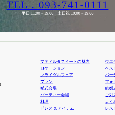
TEL . 093-741-0111
平日 11:00～19:00 土日祝 10:00～19:00
マティルタスイートの魅力
ウエ
ロケーション
ベス
ブライダルフェア
パー
プラン
フォ
0
挙式会場
結婚
パーティー会場
ご列
料理
よく
ドレス & アイテム
レス