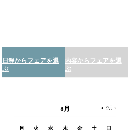
日程からフェアを選
内容からフェアを選
ぶ
ぶ
8
月
9
月
月
火
水
木
金
土
日