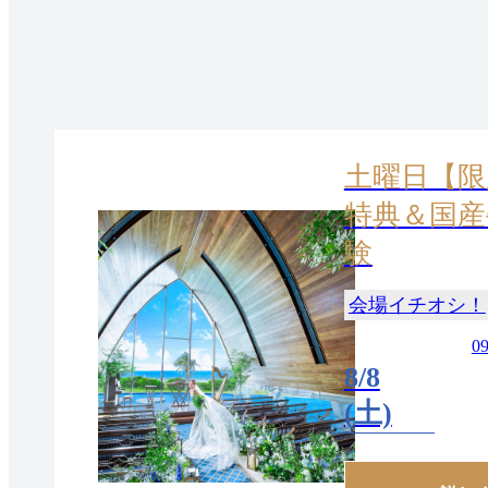
土曜日【限
特典＆国産
験
会場イチオシ！
09
8/8
(土)