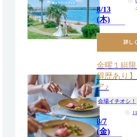
8/13
(木)
詳し
金曜１組限
得歴あり】
ア♪
会場イチオシ！
11
8/7
(金)