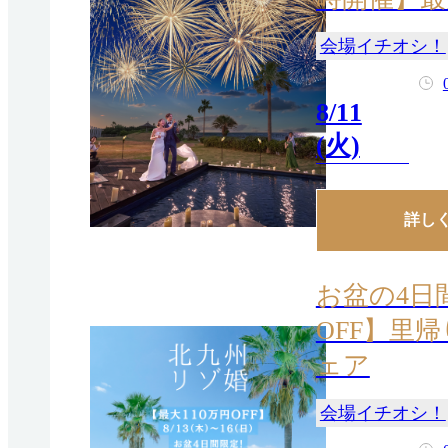
会場イチオシ！
8/11
(火)
詳し
お盆の4日
OFF】里
ェア
会場イチオシ！