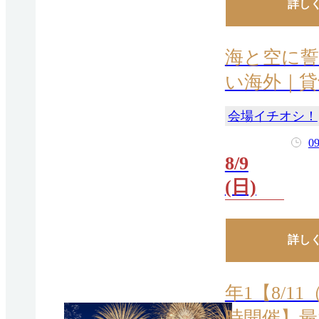
詳し
海と空に誓
い海外｜貸
会場イチオシ！
09
8/9
(日)
詳し
年1【8/
時開催】最大