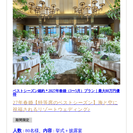
ベストシーズン確約＊2027年春婚（3〜5月）プラン｜最大80万円優
待
27年春婚【特等席のベストシーズン】海と空に
祝福されるリゾートウェディング♪
期間限定
人数
: 80名様
内容
: 挙式＋披露宴