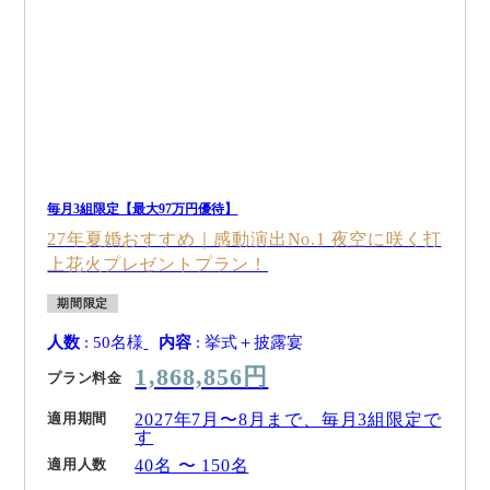
毎月3組限定【最大97万円優待】
27年夏婚おすすめ｜感動演出No.1 夜空に咲く打
上花火プレゼントプラン！
期間限定
人数
: 50名様
内容
: 挙式＋披露宴
1,868,856円
プラン料金
適用期間
2027年7月〜8月まで、毎月3組限定で
す
適用人数
40名 〜 150名