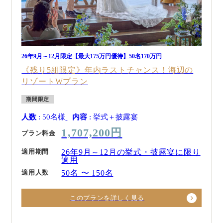
26年9月～12月限定【最大175万円優待】50名170万円
《残り5組限定》年内ラストチャンス！海辺の
リゾートWプラン
期間限定
人数
: 50名様
内容
: 挙式＋披露宴
1,707,200円
プラン料金
適用期間
26年9月～12月の挙式・披露宴に限り
適用
適用人数
50名 〜 150名
このプランを詳しく見る