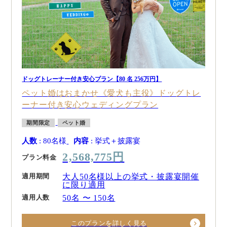
ドッグトレーナー付き安心プラン【80 名 256万円】
ペット婚はおまかせ《愛犬も主役》ドッグトレ
ーナー付き安心ウェディングプラン
期間限定
ペット婚
人数
: 80名様
内容
: 挙式＋披露宴
2,568,775円
プラン料金
適用期間
大人50名様以上の挙式・披露宴開催
に限り適用
適用人数
50名 〜 150名
このプランを詳しく見る