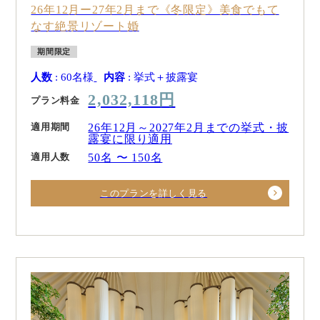
26年12月ー27年2月まで《冬限定》美食でもて
なす絶景リゾート婚
期間限定
人数
: 60名様
内容
: 挙式＋披露宴
2,032,118円
プラン料金
適用期間
26年12月～2027年2月までの挙式・披
露宴に限り適用
適用人数
50名 〜 150名
このプランを詳しく見る