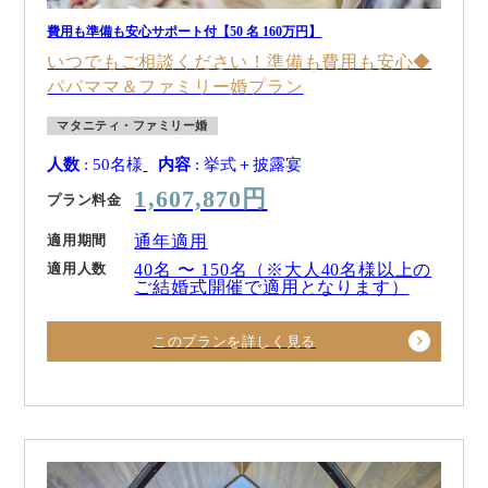
費用も準備も安心サポート付【50 名 160万円】
いつでもご相談ください！準備も費用も安心◆
パパママ＆ファミリー婚プラン
マタニティ・ファミリー婚
人数
: 50名様
内容
: 挙式＋披露宴
1,607,870円
プラン料金
適用期間
通年適用
適用人数
40名 〜 150名（※大人40名様以上の
ご結婚式開催で適用となります）
このプランを詳しく見る