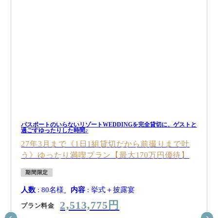
パスポートのいらないリゾートWEDDINGを完全貸切に、ゲストと
過ごすゆったりした時間♪
27年3月まで《1日1組貸切だから前撮りまで叶
う》ゆったり満喫プラン【最大170万円優待】
期間限定
人数
: 80名様
内容
: 挙式＋披露宴
2,513,775円
プラン料金