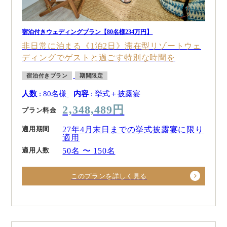
宿泊付きウェディングプラン【80名様234万円】
非日常に泊まる《1泊2日》滞在型リゾートウェ
ディングでゲストと過ごす特別な時間を
宿泊付きプラン
期間限定
人数
: 80名様
内容
: 挙式＋披露宴
2,348,489円
プラン料金
適用期間
27年4月末日までの挙式披露宴に限り
適用
適用人数
50名 〜 150名
このプランを詳しく見る