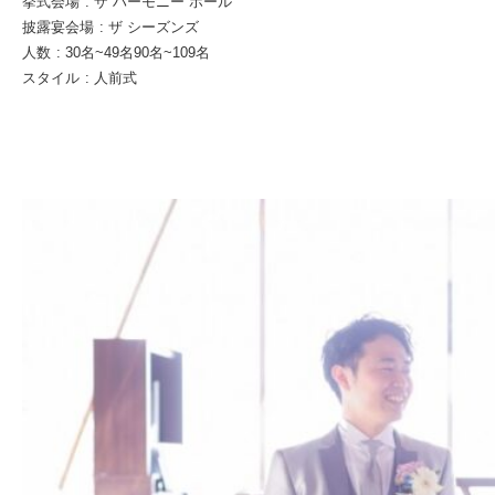
挙式会場
:
ザ ハーモニー ホール
披露宴会場
:
ザ シーズンズ
人数
:
30名~49名
90名~109名
スタイル
:
人前式