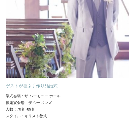
ゲストが喜ぶ手作り結婚式
挙式会場
:
ザ ハーモニー ホール
披露宴会場
:
ザ シーズンズ
人数
:
70名~89名
スタイル
:
キリスト教式