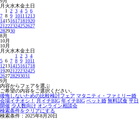
9
月
月
火
水
木
金
土
日
1
2
3
4
5
6
7
8
9
10
11
12
13
14
15
16
17
18
19
20
21
22
23
24
25
26
27
28
29
30
8
月
10
月
10
月
月
火
水
木
金
土
日
1
2
3
4
5
6
7
8
9
10
11
12
13
14
15
16
17
18
19
20
21
22
23
24
25
26
27
28
29
30
31
9
月
内容からフェアを選ぶ
ご希望の内容をご選択ください。
後悔しないための比較検討フェア
マタニティ・ファミリー婚
会場イチオシ！
月イチBIG
年イチBIG
ペット婚
無料試食
平日
開催
少人数向け
オンライン相談会
検索条件をクリアにする
検索条件：2025年8月20日