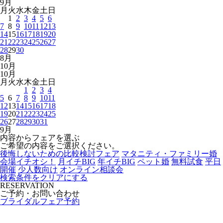
9
月
月
火
水
木
金
土
日
1
2
3
4
5
6
7
8
9
10
11
12
13
14
15
16
17
18
19
20
21
22
23
24
25
26
27
28
29
30
8
月
10
月
10
月
月
火
水
木
金
土
日
1
2
3
4
5
6
7
8
9
10
11
12
13
14
15
16
17
18
19
20
21
22
23
24
25
26
27
28
29
30
31
9
月
内容からフェアを選ぶ
ご希望の内容をご選択ください。
後悔しないための比較検討フェア
マタニティ・ファミリー婚
会場イチオシ！
月イチBIG
年イチBIG
ペット婚
無料試食
平日
開催
少人数向け
オンライン相談会
検索条件をクリアにする
RESERVATION
ご予約・お問い合わせ
ブライダルフェア予約