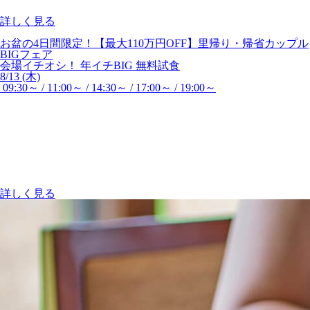
詳しく見る
お盆の4日間限定！【最大110万円OFF】里帰り・帰省カップル
BIGフェア
会場イチオシ！
年イチBIG
無料試食
8/13 (木)
09:30～ / 11:00～ / 14:30～ / 17:00～ / 19:00～
詳しく見る