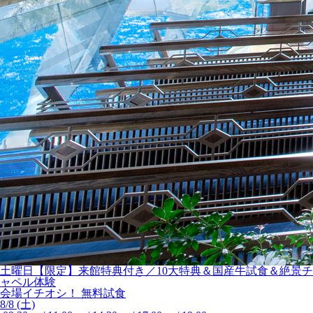
土曜日【限定】来館特典付き／10大特典＆国産牛試食＆絶景チ
ャペル体験
会場イチオシ！
無料試食
8/8 (土)