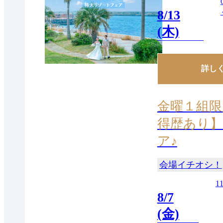
8/13
(木)
詳し
金曜１組限
得歴あり】
ア♪
会場イチオシ！
11
8/7
(金)