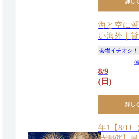
詳し
海と空に誓
い海外｜貸
会場イチオシ！
09
8/9
(日)
詳し
年1【8/
時開催】最大