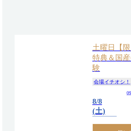
土曜日【限
特典＆国産
験
会場イチオシ！
09
8/8
(土)