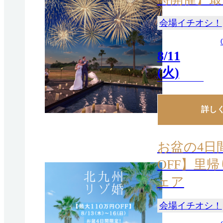
会場イチオシ！
8/11
(火)
詳し
お盆の4日
OFF】里
ェア
会場イチオシ！