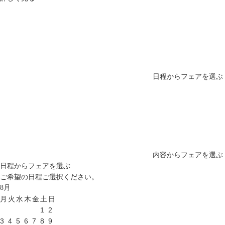
日程からフェアを選ぶ
内容からフェアを選ぶ
日程からフェアを選ぶ
ご希望の日程ご選択ください。
8
月
月
火
水
木
金
土
日
1
2
3
4
5
6
7
8
9