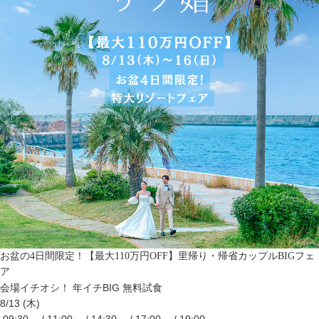
お盆の4日間限定！【最大110万円OFF】里帰り・帰省カップルBIGフェ
ア
会場イチオシ！
年イチBIG
無料試食
8/13 (木)
09:30～ / 11:00～ / 14:30～ / 17:00～ / 19:00～