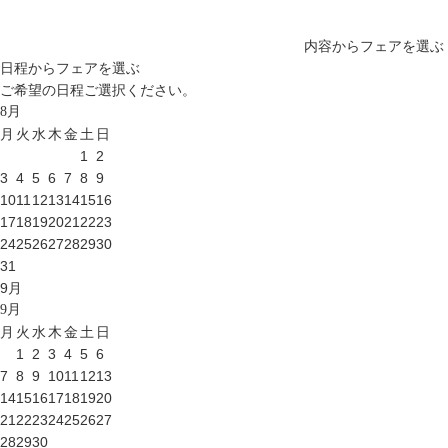
内容からフェアを選ぶ
日程からフェアを選ぶ
ご希望の日程ご選択ください。
8
月
月
火
水
木
金
土
日
1
2
3
4
5
6
7
8
9
10
11
12
13
14
15
16
17
18
19
20
21
22
23
24
25
26
27
28
29
30
31
9
月
9
月
月
火
水
木
金
土
日
1
2
3
4
5
6
7
8
9
10
11
12
13
14
15
16
17
18
19
20
21
22
23
24
25
26
27
28
29
30