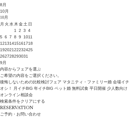
8
月
10
月
10
月
月
火
水
木
金
土
日
1
2
3
4
5
6
7
8
9
10
11
12
13
14
15
16
17
18
19
20
21
22
23
24
25
26
27
28
29
30
31
9
月
内容からフェアを選ぶ
ご希望の内容をご選択ください。
後悔しないための比較検討フェア
マタニティ・ファミリー婚
会場イチ
オシ！
月イチBIG
年イチBIG
ペット婚
無料試食
平日開催
少人数向け
オンライン相談会
検索条件をクリアにする
RESERVATION
ご予約・お問い合わせ