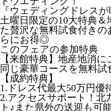
トウエディング！
『ウェディングドレスが
土曜日限定の10大特典
た贅沢な無料試食付きの
らにお得◎
このフェアの参加特典
【来館特典】地産地消に
同じ豪華コースを無料試
【成約特典】
1.ドレス代最大50万円優
2.アクセスサポート！
ト♪また県外の送迎も可