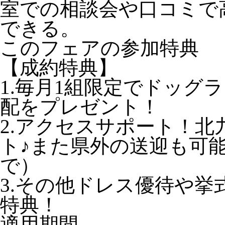
室での相談会や口コミで
できる。
このフェアの参加特典
【成約特典】
1.毎月1組限定でドッグ
配をプレゼント！
2.アクセスサポート！
ト♪また県外の送迎も可
で）
3.その他ドレス優待や挙
特典！
適用期間