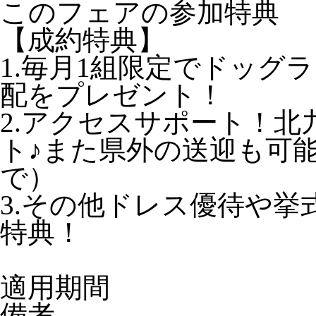
このフェアの参加特典
【成約特典】
1.毎月1組限定でドッグ
配をプレゼント！
2.アクセスサポート！
ト♪また県外の送迎も可
で）
3.その他ドレス優待や挙
特典！
適用期間
備考