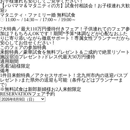
お子様連れも安心してご見学ください！
【パパママ＆マタニティの方】試食付相談会！お子様連れ大歓
迎♪
マタニティ・ファミリー婚
無料試食
11:00～ / 14:30～ / 17:00～ / 19:00～
7大特典／最大110万円優待付きフェア！子供連れてのフェア参
加は？もちろんOKです！期間*予算*体調などが心配なおふた
りに寄り添いながら徹底サポート！専属女性プランナーだから
安心してお任せください！
このフェアの参加特典
来館特典／豪華試食を無料プレゼント＆ご成約で絶景リゾート
施設宿泊プレゼント♪ドレス代最大50万円優待
適用期間
先着5組様限定
備考
1件目来館特典／アクセスサポート！北九州市内の送迎バスプ
レゼント♪また県外の送迎も可能（条件などはプランナーま
で）
※無料試食は新郎新婦様お2人来館限定
RESERVATION
フェア予約