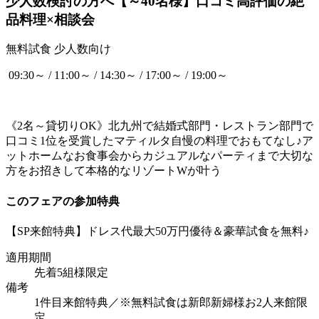
少人数検討の方へ【～40名様】口コミ高評価の絶
品料理×相談会
無料試食
少人数向け
09:30～ / 11:00～ / 14:30～ / 17:00～ / 19:00～
《2名～貸切りOK》北九州で結婚式部門・レストラン部門で
口コミ1位を受賞したマティルタ自慢の料理でおもてなし♪ア
ットホームなお食事会からカジュアルなパーティまで大切な
方をお招きして本格的なリゾートWが叶う
このフェアの参加特典
【SP来館特典】ドレス代最大50万円優待＆豪華試食を無料♪
適用期間
先着5組様限定
備考
1件目来館特典／※無料試食は新郎新婦様お2人来館限
定