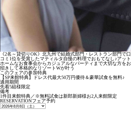
《2名～貸切りOK》北九州で結婚式部門・レストラン部門で口
コミ1位を受賞したマティルタ自慢の料理でおもてなし♪アット
ホームなお食事会からカジュアルなパーティまで大切な方をお
招きして本格的なリゾートWが叶う
このフェアの参加特典
【SP来館特典】ドレス代最大50万円優待＆豪華試食を無料♪
適用期間
先着5組様限定
備考
1件目来館特典／※無料試食は新郎新婦様お2人来館限定
RESERVATION
フェア予約