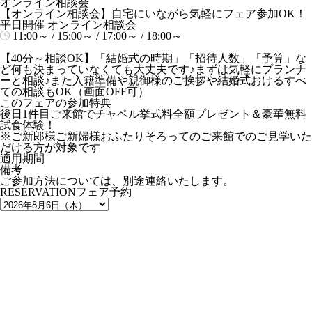
オンライン相談会
【オンライン相談会】自宅にいながら気軽にフェア参加OK！
平日開催
オンライン相談会
11:00～ / 15:00～ / 17:00～ / 18:00～
【40分～相談OK】「結婚式の時期」「招待人数」「予算」な
ど何も決まっていなくても大丈夫です♪まずは気軽にプランナ
ーと相談♪また入籍準備や親御様のご挨拶や結婚式おけるすべ
ての相談もOK（画面OFF可）
このフェアの参加特典
後日1件目ご来館でチャペル挙式料全額プレゼント＆豪華無料
試食体験！
※ご新郎様ご新婦様おふたりそろってのご来館でのご見学いた
だける方が対象です
適用期間
備考
ご参加方法については、別途連絡いたします。
RESERVATION
フェア予約