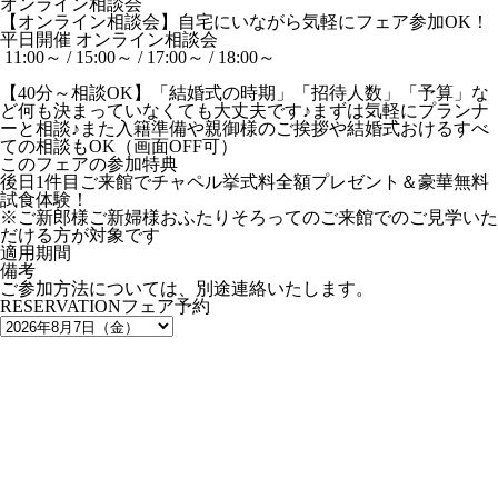
オンライン相談会
【オンライン相談会】自宅にいながら気軽にフェア参加OK！
平日開催
オンライン相談会
11:00～ / 15:00～ / 17:00～ / 18:00～
【40分～相談OK】「結婚式の時期」「招待人数」「予算」な
ど何も決まっていなくても大丈夫です♪まずは気軽にプランナ
ーと相談♪また入籍準備や親御様のご挨拶や結婚式おけるすべ
ての相談もOK（画面OFF可）
このフェアの参加特典
後日1件目ご来館でチャペル挙式料全額プレゼント＆豪華無料
試食体験！
※ご新郎様ご新婦様おふたりそろってのご来館でのご見学いた
だける方が対象です
適用期間
備考
ご参加方法については、別途連絡いたします。
RESERVATION
フェア予約