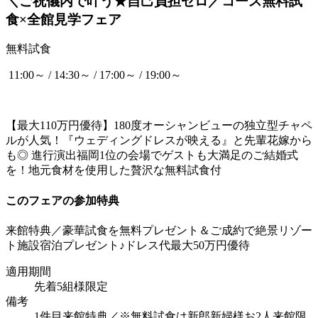
＼ご祝儀内で叶う★自己負担ゼロ／コース無料試
食×全館見学フェア
無料試食
11:00～ / 14:30～ / 17:00～ / 19:00～
【最大110万円優待】180度オーシャンビューの独立型チャペ
ルが人気！『ウェディングドレスが映える』と先輩花嫁から
も◎ 進行演出福岡1位の会場でゲストも大満足のご結婚式
を！地元食材を使用した贅沢な無料試食付
このフェアの参加特典
来館特典／豪華試食を無料プレゼント＆ご成約で絶景リゾー
ト施設宿泊プレゼント♪ドレス代最大50万円優待
適用期間
先着5組様限定
備考
1件目来館特典／※無料試食は新郎新婦様お2人来館限