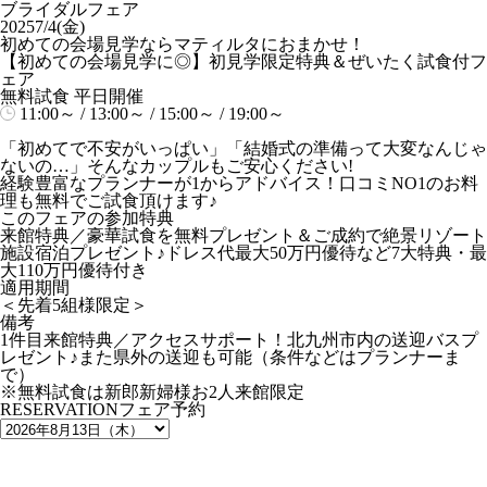
ブライダルフェア
2025
7/4(金)
初めての会場見学ならマティルタにおまかせ！
【初めての会場見学に◎】初見学限定特典＆ぜいたく試食付フ
ェア
無料試食
平日開催
11:00～ / 13:00～ / 15:00～ / 19:00～
「初めてで不安がいっぱい」「結婚式の準備って大変なんじゃ
ないの…」そんなカップルもご安心ください!
経験豊富なプランナーが1からアドバイス！口コミNO1のお料
理も無料でご試食頂けます♪
このフェアの参加特典
来館特典／豪華試食を無料プレゼント＆ご成約で絶景リゾート
施設宿泊プレゼント♪ドレス代最大50万円優待など7大特典・最
大110万円優待付き
適用期間
＜先着5組様限定＞
備考
1件目来館特典／アクセスサポート！北九州市内の送迎バスプ
レゼント♪また県外の送迎も可能（条件などはプランナーま
で）
※無料試食は新郎新婦様お2人来館限定
RESERVATION
フェア予約