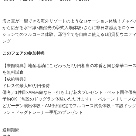
海と空が一望できる海外リゾートのようなロケーション体験！チャペ
から広がる水平線×自然光の挙式入場体験♪さらに非日常感あるロケー
ションでのフルコース体験。邸宅全てを自由に使える1組貸切ウエデ
ング！
このフェアの参加特典
【来館特典】地産地消にこだわった2万円相当の本番と同じ豪華コー
を無料試食
【成約特典】
ドレス代最大50万円優待
備考／1件目×AM来館なら・打ち上げ花火プレゼント・ペット同伴優
予約OK（常設のドッグラン体験いただけます）・バルーンリリースな
どガーデン演出体験・AM予約限定でフルコース試食体験・常設ドッ
ラン＋ドッグトレーナー手配のプレゼント
適用期間