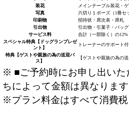
装花
メインテーブル装花・ゲ
写真
六切り１ポーズ（1冊セ
印刷物
招待状・席次表・席札
引出物
引出物・引菓子・バッグ
サービス料
合計（一部除く）の12%
スペシャル特典【ドッグランプレゼ
トレーナーのサポート付
ント】
特典【ゲストや親族の為の送迎バ
【ゲストや親族の為の送
ス】
※
■ご予約時にお申し出いた
ちによって金額は異なります
※プラン料金はすべて消費税