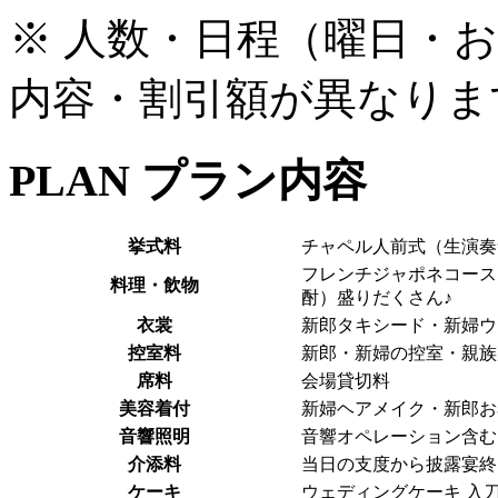
※
人数・日程（曜日・
内容・割引額が異なりま
PLAN
プラン内容
挙式料
チャペル人前式（生演奏
フレンチジャポネコース
料理・飲物
酎）盛りだくさん♪
衣裳
新郎タキシード・新婦ウ
控室料
新郎・新婦の控室・親族
席料
会場貸切料
美容着付
新婦ヘアメイク・新郎お
音響照明
音響オペレーション含む
介添料
当日の支度から披露宴終
ケーキ
ウェディングケーキ 入