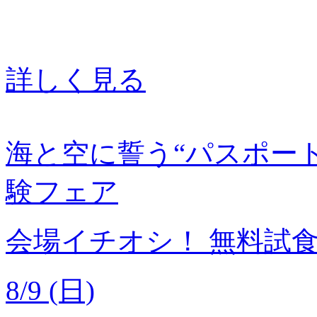
詳しく見る
海と空に誓う“パスポー
験フェア
会場イチオシ！
無料試
8/9 (日)