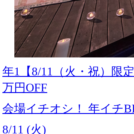
年1【8/11（火・祝）限
万円OFF
会場イチオシ！
年イチB
8/11 (火)