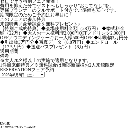
ゼロで叶う特別フェア開催！
費用を抑えた分でゲストへもしっかり”おもてなし”を。
専属プランナーのフルサポート付きでご準備も安心です。
期間限定のためご予約はお早目に！
このフェアの参加特典
来館特典／豪華試食を無料プレゼント♪
【特別ご成約特典】◆会場使用料全額（28万円） ◆挙式料全
額（22万）◆大人お一人様料理2,000円OFF／ドリンク2,000円
OFF／ウエディングケーキお一人様500円OFF ◆印刷物3万円分
◆引出物3万円分◆写真データ（8.8万円）◆エンドロール
（17.5万円）◆送迎バスプレゼント（8万円）
適用期間
備考
※大人70名様以上の実施で適用となります。
1件目来館特典／※無料試食は新郎新婦様お2人来館限定
RESERVATION
フェア予約
09:30
お電話でのご予約