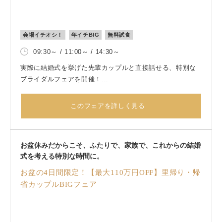
会場イチオシ！
年イチBIG
無料試食
09:30～ / 11:00～ / 14:30～
実際に結婚式を挙げた先輩カップルと直接話せる、特別な
ブライダルフェアを開催！
結婚式の準備はどう進めた？
このフェアを詳しく見る
ふたりらしい結婚式にするために大切なことは？
ゲストに喜んでもらえた演出は？
当日を迎えて感じたことは？
お盆休みだからこそ、ふたりで、家族で、これからの結婚
式を考える特別な時間に。
実際に結婚式を経験した先輩カップルだからこそ伝えられ
る、リアルな声やアドバイスを直接聞くことができます。
お盆の4日間限定！【最大110万円OFF】里帰り・帰
省カップルBIGフェア
さらに当日は、夏祭りも同時開催。
結婚式後も大切な思い出の場所へ帰ってこられる、マティ