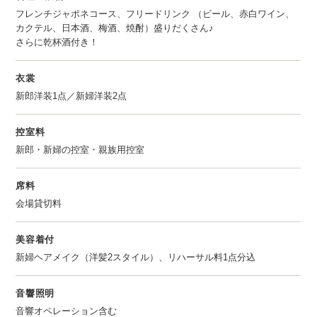
フレンチジャポネコース、フリードリンク （ビール、赤白ワイン、
カクテル、日本酒、梅酒、焼酎）盛りだくさん♪
さらに乾杯酒付き！
衣裳
新郎洋装1点／新婦洋装2点
控室料
新郎・新婦の控室・親族用控室
席料
会場貸切料
美容着付
新婦ヘアメイク（洋髪2スタイル）、リハーサル料1点分込
音響照明
音響オペレーション含む