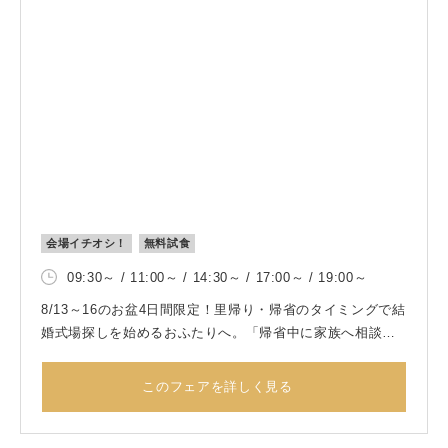
ルタならではの温かな時間と雰囲気を実際に体感いただけ
ます。
会場イチオシ！
無料試食
09:30～ / 11:00～ / 14:30～ / 17:00～ / 19:00～
8/13～16のお盆4日間限定！里帰り・帰省のタイミングで結
婚式場探しを始めるおふたりへ。「帰省中に家族へ相談し
たい」「地元・北九州で結婚式を挙げたい」そんなおふた
りを応援するBIGフェアを開催！
このフェアを詳しく見る
期間中のご来館・ご成約で、挙式料やドレス特典、料理特
典など、最大110万円分の豪華特典をプレゼント！