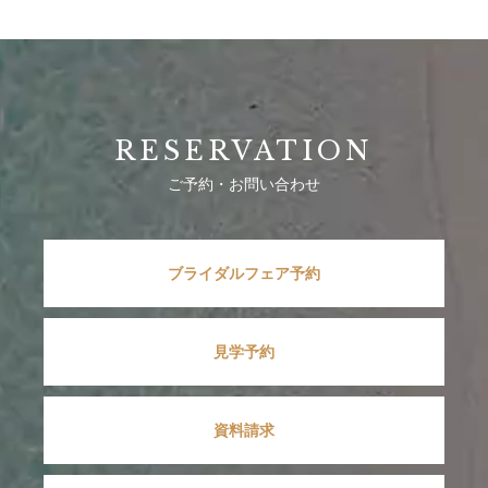
さらに、海辺のリゾート会場見学やシェフこだわりの無料
試食、結婚式の費用・日程相談まで、まとめて体験できま
す。
お盆休みだからこそ、ふたりで、家族で、これからの結婚
式を考える特別な時間に。
RESERVATION
遠方にお住まいの方も、地元婚をご検討の方も大歓迎！
4日間限定の特別フェアのため、ご予約はお早めに！
ご予約・お問い合わせ
ブライダルフェア予約
見学予約
資料請求