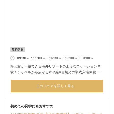
無料試食
09:30～ / 11:00～ / 14:30～ / 17:00～ / 19:00～
海と空が一望できる海外リゾートのようなロケーション体
験！チャペルから広がる水平線×自然光の挙式入場体験♪さ
らに非日常感あるロケーションでのフルコース体験。邸宅
全てを自由に使える1組貸切ウエディング！1月のご見学カ
このフェアを詳しく見る
ップル限定で、人気の打ち上げ花火プレゼントや常設ドッ
グラン＋ドッグトレーナー手配のプレゼント、ドレスにこ
だわりたい方にはドレス代最大50万円優待も！
初めての見学にもおすすめ