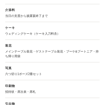
介添料
当日の支度から披露宴終了まで
ケーキ
ウェディングケーキ（ケーキ入刀料含）
装花
メインテーブル装花・ゲストテーブル装花・ブーケ&ブートニア・持
ち帰り用袋
写真
六つ切り1ポーズ2冊セット
印刷物
招待状・席次表・席札
引出物