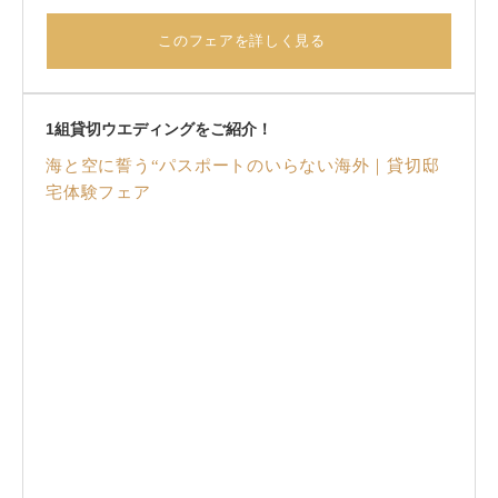
ア！更に”レストラン部門1位”のW受賞！大好評のマティル
タのお料理で最高のおもてなしを。料理重視の方必見フェ
このフェアを詳しく見る
アです♪
1組貸切ウエディングをご紹介！
海と空に誓う“パスポートのいらない海外｜貸切邸
宅体験フェア