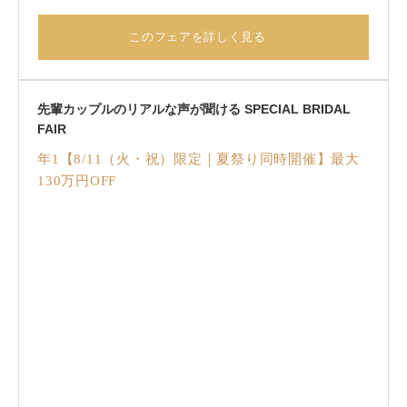
らに非日常感あるロケーションでのフルコース体験。
邸宅全てを自由に使える1組貸切ウエディング！最大130万
このフェアを詳しく見る
円特典は、衣装選び放題プラン＆国産牛や地元食材を使用
したシェフ特製コース試食プレゼント！
先輩カップルのリアルな声が聞ける SPECIAL BRIDAL
FAIR
年1【8/11（火・祝）限定｜夏祭り同時開催】最大
130万円OFF