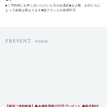
■ご予約時にお申し出いただいた方のみ適応■お人数、お日にちに
よって金額は異なります■他プランとの併用不可
PRESENT
特別特典
【特別ご成約特典】◆会場使用料15万円プレゼント ◆挙式料20