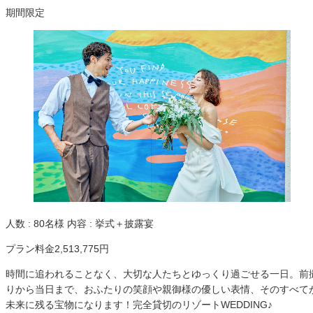
期間限定
人数
: 80名様
内容
: 挙式＋披露宴
プラン料金
2,513,775円
時間に追われることなく、大切な人たちとゆっくり過ごせる一日。前
りから当日まで、おふたりの笑顔や親御様の優しい表情、そのすべて
未来に残る宝物になります！完全貸切のリゾートWEDDING♪