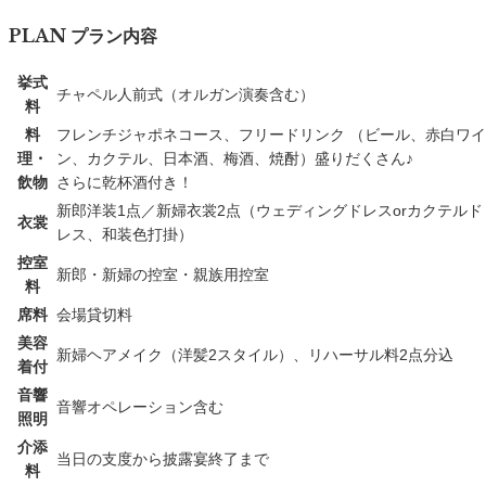
PLAN
プラン内容
挙式
チャペル人前式（オルガン演奏含む）
料
料
フレンチジャポネコース、フリードリンク （ビール、赤白ワイ
理・
ン、カクテル、日本酒、梅酒、焼酎）盛りだくさん♪
飲物
さらに乾杯酒付き！
新郎洋装1点／新婦衣裳2点（ウェディングドレスorカクテルド
衣裳
レス、和装色打掛）
控室
新郎・新婦の控室・親族用控室
料
席料
会場貸切料
美容
新婦ヘアメイク（洋髪2スタイル）、リハーサル料2点分込
着付
音響
音響オペレーション含む
照明
介添
当日の支度から披露宴終了まで
料