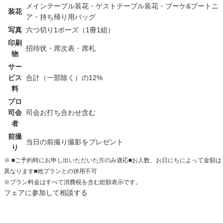
メインテーブル装花・ゲストテーブル装花・ブーケ&ブートニ
装花
ア・持ち帰り用バッグ
写真
六つ切り1ポーズ（1冊1組）
印刷
招待状・席次表・席札
物
サー
ビス
合計（一部除く）の12%
料
プロ
司会
司会お打ち合わせ含む
者
前撮
当日の前撮り撮影をプレゼント
り
※
■ご予約時にお申し出いただいた方のみ適応■お人数、お日にちによって金額は
異なります■他プランとの併用不可
※プラン料金はすべて消費税を含む総額表示です。
フェアに参加して相談する