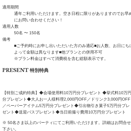
適用期間
通年ご利用いただけます。空き日程に限りがありますのでお早
にお問い合わせください！
適用人数
50名 〜 150名
備考
■ご予約時にお申し出いただいた方のみ適応■お人数、お日にち
よって金額は異なります■他プランとの併用不可
※プラン料金はすべて消費税を含む総額表示です。
PRESENT
特別特典
【特別ご成約特典】◆会場使用料10万円分プレゼント ◆挙式料10万
分プレゼント◆大人お一人様料理2,000円OFF／ドリンク3,000円OFF
／ペーパーアイテム5万円分プレゼント◆引出物引き菓子5万円分プレ
ゼント◆送迎バスプレゼント◆当日前撮り費用10万円分プレゼント
※
50名さま以上のパーティにてご利用いただけます。詳細はお問合せ
下さい。