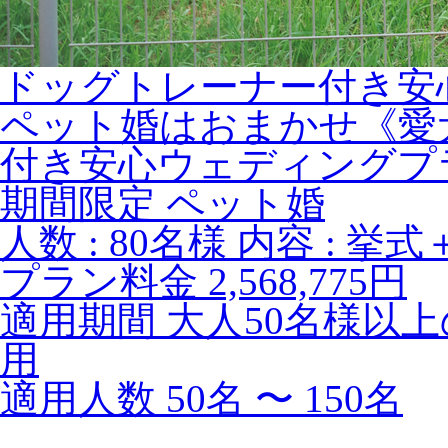
ドッグトレーナー付き安心プ
ペット婚はおまかせ《愛
付き安心ウェディングプ
期間限定
ペット婚
人数
: 80名様
内容
: 挙式
プラン料金
2,568,775円
適用期間
大人50名様以
用
適用人数
50名 〜 150名