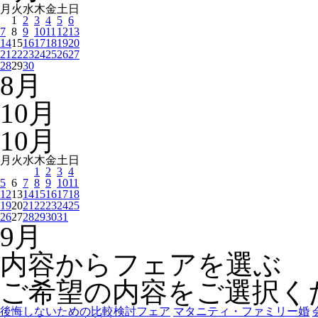
月
火
水
木
金
土
日
1
2
3
4
5
6
7
8
9
10
11
12
13
14
15
16
17
18
19
20
21
22
23
24
25
26
27
28
29
30
8
月
10
月
10
月
月
火
水
木
金
土
日
1
2
3
4
5
6
7
8
9
10
11
12
13
14
15
16
17
18
19
20
21
22
23
24
25
26
27
28
29
30
31
9
月
内容からフェアを選ぶ
ご希望の内容をご選択く
後悔しないための比較検討フェア
マタニティ・ファミリー婚