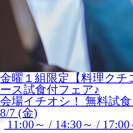
金曜１組限定【料理クチ
ース試食付フェア♪
会場イチオシ！
無料試食
8/7 (金)
11:00～ / 14:30～ / 17:0