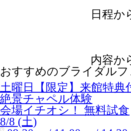
日程か
内容か
おすすめのブライダルフ
土曜日【限定】来館特典
絶景チャペル体験
会場イチオシ！
無料試食
8/8 (土)