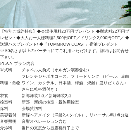
【特別ご成約特典】◆会場使用料20万円プレゼント ◆挙式料22万円プ
レゼント◆大人お一人様料理2,500円OFF／ドリンク2,000円OFF／ ◆
送迎バスプレゼント/ ◆『TOMMROW COAST』宿泊プレゼント
※
50名さま以上のパーティにてご利用いただけます。詳細はお問合せ
下さい。
PLAN
プラン内容
挙式料
チャペル人前式（オルガン演奏含む）
フレンチジャポネコース、フリードリンク （ビール、赤白
料理・飲物
ワイン、カクテル、日本酒、梅酒、焼酎）盛りだくさん♪
さらに乾杯酒付き！
衣裳
新郎洋装1点／新婦洋装2点
控室料
新郎・新婦の控室・親族用控室
席料
会場貸切料
美容着付
新婦ヘアメイク（洋髪2スタイル）、リハーサル料1点分込
音響照明
音響オペレーション含む
介添料
当日の支度から披露宴終了まで