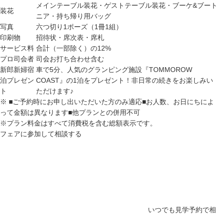
メインテーブル装花・ゲストテーブル装花・ブーケ&ブート
装花
ニア・持ち帰り用バッグ
写真
六つ切り1ポーズ（1冊1組）
印刷物
招待状・席次表・席札
サービス料
合計（一部除く）の12%
プロ司会者
司会お打ち合わせ含む
新郎新婦宿
車で5分、人気のグランピング施設『TOMMOROW
泊プレゼン
COAST』の1泊をプレゼント！非日常の続きをお楽しみい
ト
ただけます♪
※
■ご予約時にお申し出いただいた方のみ適応■お人数、お日にちによ
って金額は異なります■他プランとの併用不可
※プラン料金はすべて消費税を含む総額表示です。
フェアに参加して相談する
いつでも見学予約で相