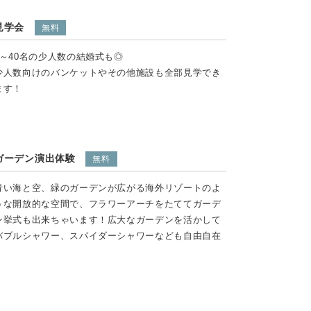
見学会
無料
2～40名の少人数の結婚式も◎
少人数向けのバンケットやその他施設も全部見学でき
ます！
ガーデン演出体験
無料
青い海と空、緑のガーデンが広がる海外リゾートのよ
うな開放的な空間で、フラワーアーチをたててガーデ
ン挙式も出来ちゃいます！広大なガーデンを活かして
バブルシャワー、スパイダーシャワーなども自由自在