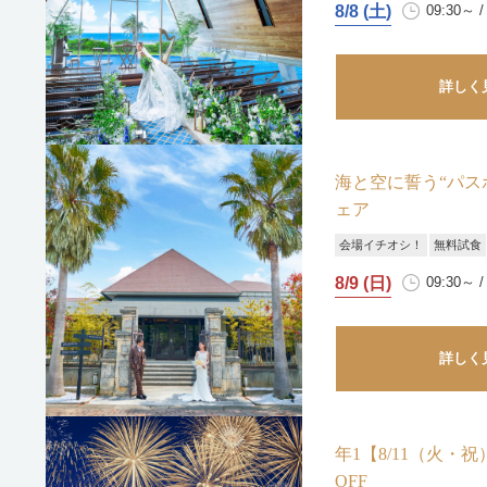
8/8 (土)
09:30～ /
詳しく
海と空に誓う“パ
ェア
会場イチオシ！
無料試食
8/9 (日)
09:30～ /
詳しく
年1【8/11（火・
OFF