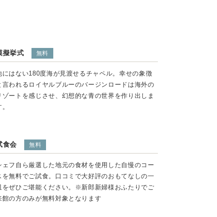
模擬挙式
無料
他にはない180度海が見渡せるチャペル。幸せの象徴
と言われるロイヤルブルーのバージンロードは海外の
リゾートを感じさせ、幻想的な青の世界を作り出しま
す。
試食会
無料
シェフ自ら厳選した地元の食材を使用した自慢のコー
スを無料でご試食。口コミで大好評のおもてなしの一
皿をぜひご堪能ください。※新郎新婦様おふたりでご
来館の方のみが無料対象となります