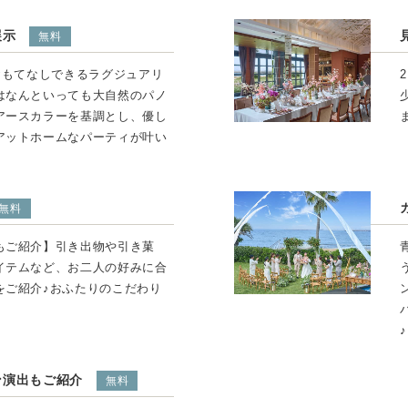
展示
無料
おもてなしできるラグジュアリ
はなんといっても大自然のパノ
アースカラーを基調とし、優し
アットホームなパーティが叶い
無料
もご紹介】引き出物や引き菓
イテムなど、お二人の好みに合
をご紹介♪おふたりのこだわり
♪
ン演出もご紹介
無料