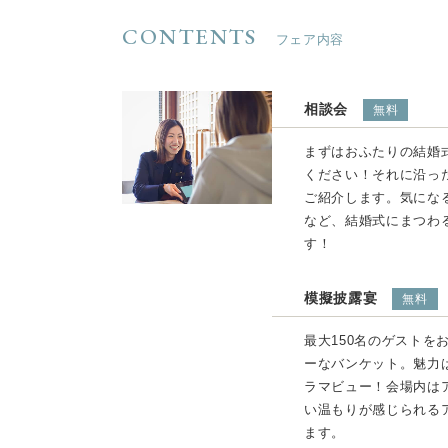
CONTENTS
フェア内容
相談会
無料
まずはおふたりの結婚
ください！それに沿っ
ご紹介します。気にな
など、結婚式にまつわ
す！
模擬披露宴
無料
最大150名のゲストを
ーなバンケット。魅力
ラマビュー！会場内は
い温もりが感じられる
ます。