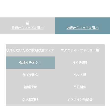
日程からフェアを選ぶ
内容からフェアを選ぶ
後悔しないための比較検討フェア
マタニティ・ファミリー婚
会場イチオシ！
月イチBIG
年イチBIG
ペット婚
無料試食
平日開催
少人数向け
オンライン相談会