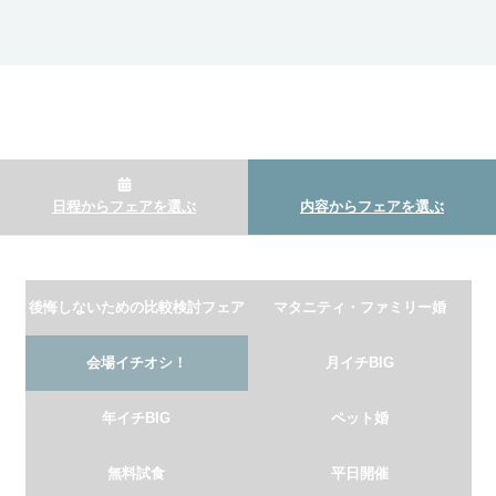
日程からフェアを選ぶ
内容からフェアを選ぶ
後悔しないための比較検討フェア
マタニティ・ファミリー婚
会場イチオシ！
月イチBIG
年イチBIG
ペット婚
無料試食
平日開催