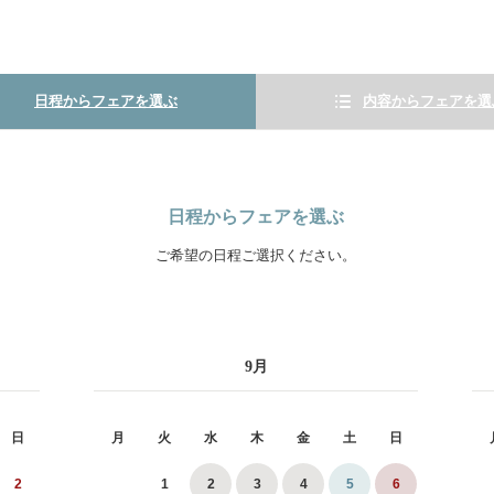
日程からフェアを選ぶ
内容からフェアを選
日程からフェアを選ぶ
ご希望の日程ご選択ください。
9
月
日
月
火
水
木
金
土
日
2
1
2
3
4
5
6