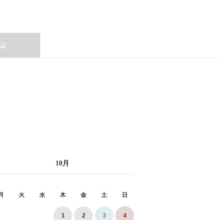
ぶ
10
月
月
火
水
木
金
土
日
1
2
3
4