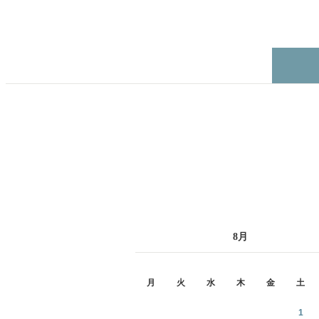
8
月
月
火
水
木
金
土
1