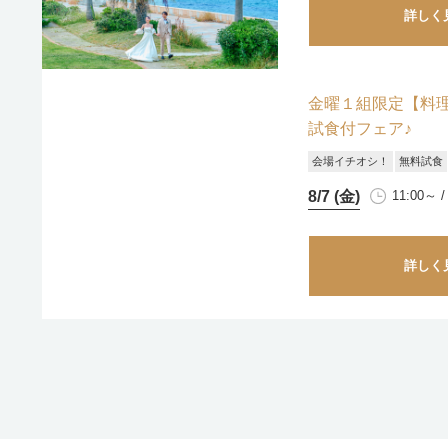
詳しく
金曜１組限定【料
試食付フェア♪
会場イチオシ！
無料試食
8/7 (金)
11:00～ /
詳しく