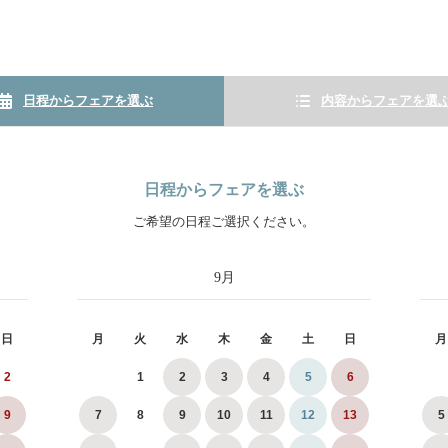
日程からフェアを選ぶ
内容からフェアを選
日程からフェアを選ぶ
ご希望の日程ご選択ください。
9
月
日
月
火
水
木
金
土
日
月
2
1
2
3
4
5
6
9
7
8
9
10
11
12
13
5