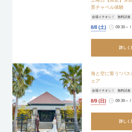
景チャペル体験
会場イチオシ！
無料試食
8/8 (土)
09:30～ /
詳しく
海と空に誓う“パ
ェア
会場イチオシ！
無料試食
8/9 (日)
09:30～ /
詳しく