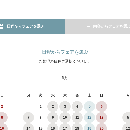
日程からフェアを選ぶ
内容からフェアを選
日程からフェアを選ぶ
ご希望の日程ご選択ください。
9
月
日
月
火
水
木
金
土
日
月
2
1
2
3
4
5
6
9
7
8
9
10
11
12
13
5
16
14
15
16
17
18
19
20
12