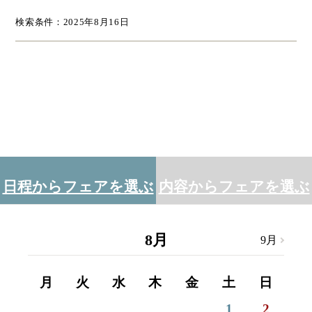
検索条件：2025年8月16日
日程からフェアを選ぶ
内容からフェアを選ぶ
8
月
9
月
8
月
月
火
水
木
金
土
日
月
1
2