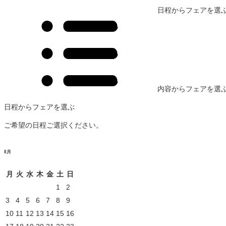
日程からフェアを選
内容からフェアを選
日程からフェアを選ぶ
ご希望の日程ご選択ください。
8
月
月
火
水
木
金
土
日
1
2
3
4
5
6
7
8
9
10
11
12
13
14
15
16