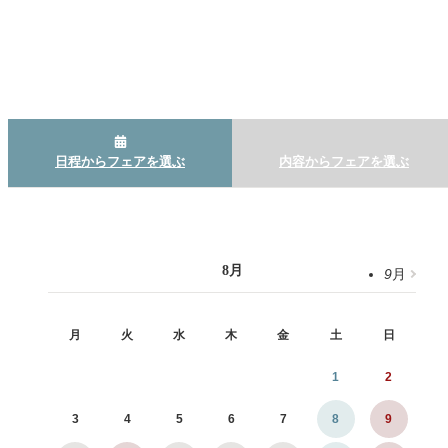
日程からフェアを選ぶ
内容からフェアを選ぶ
8
月
9
月
月
火
水
木
金
土
日
1
2
3
4
5
6
7
8
9