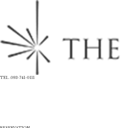
TEL .093-741-0111
RESERVATION