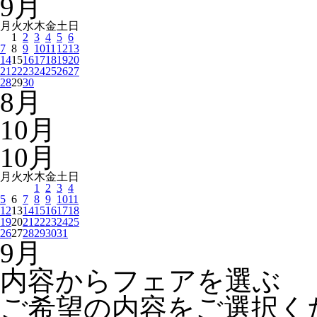
9
月
月
火
水
木
金
土
日
1
2
3
4
5
6
7
8
9
10
11
12
13
14
15
16
17
18
19
20
21
22
23
24
25
26
27
28
29
30
8
月
10
月
10
月
月
火
水
木
金
土
日
1
2
3
4
5
6
7
8
9
10
11
12
13
14
15
16
17
18
19
20
21
22
23
24
25
26
27
28
29
30
31
9
月
内容からフェアを選ぶ
ご希望の内容をご選択く