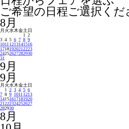
日程からフェアを選ぶ
ご希望の日程ご選択くだ
8
月
月
火
水
木
金
土
日
1
2
3
4
5
6
7
8
9
10
11
12
13
14
15
16
17
18
19
20
21
22
23
24
25
26
27
28
29
30
31
9
月
9
月
月
火
水
木
金
土
日
1
2
3
4
5
6
7
8
9
10
11
12
13
14
15
16
17
18
19
20
21
22
23
24
25
26
27
28
29
30
8
月
10
月