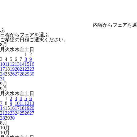
内容からフェアを選
ぶ
日程からフェアを選ぶ
ご希望の日程ご選択ください。
8
月
月
火
水
木
金
土
日
1
2
3
4
5
6
7
8
9
10
11
12
13
14
15
16
17
18
19
20
21
22
23
24
25
26
27
28
29
30
31
9
月
9
月
月
火
水
木
金
土
日
1
2
3
4
5
6
7
8
9
10
11
12
13
14
15
16
17
18
19
20
21
22
23
24
25
26
27
28
29
30
8
月
10
月
10
月