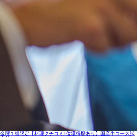
金曜１組限定【料理クチコミ1位獲得歴あり】国産牛コース試