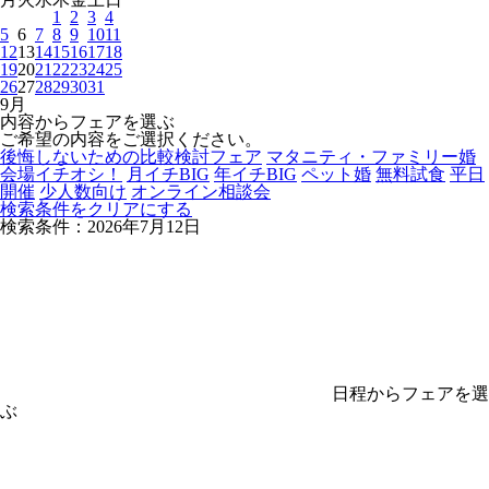
1
2
3
4
5
6
7
8
9
10
11
12
13
14
15
16
17
18
19
20
21
22
23
24
25
26
27
28
29
30
31
9
月
内容からフェアを選ぶ
ご希望の内容をご選択ください。
後悔しないための比較検討フェア
マタニティ・ファミリー婚
会場イチオシ！
月イチBIG
年イチBIG
ペット婚
無料試食
平日
開催
少人数向け
オンライン相談会
検索条件をクリアにする
検索条件：2026年7月12日
日程からフェアを選
ぶ