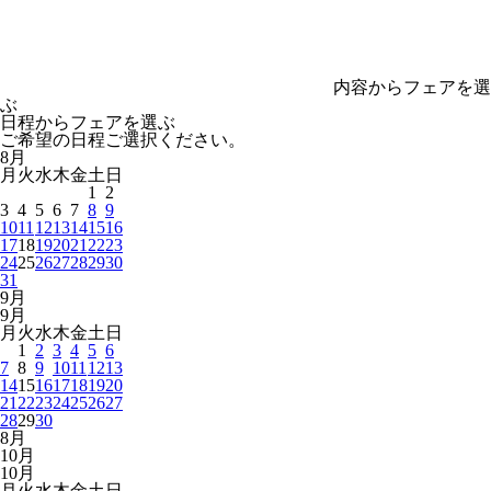
内容からフェアを選
ぶ
日程からフェアを選ぶ
ご希望の日程ご選択ください。
8
月
月
火
水
木
金
土
日
1
2
3
4
5
6
7
8
9
10
11
12
13
14
15
16
17
18
19
20
21
22
23
24
25
26
27
28
29
30
31
9
月
9
月
月
火
水
木
金
土
日
1
2
3
4
5
6
7
8
9
10
11
12
13
14
15
16
17
18
19
20
21
22
23
24
25
26
27
28
29
30
8
月
10
月
10
月
月
火
水
木
金
土
日