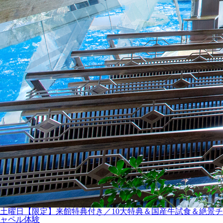
土曜日【限定】来館特典付き／10大特典＆国産牛試食＆絶景チ
ャペル体験