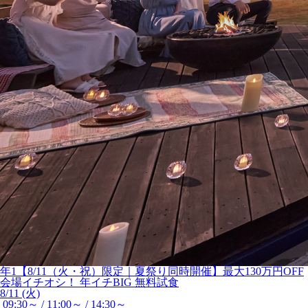
年1【8/11（火・祝）限定｜夏祭り同時開催】最大130万円OFF
会場イチオシ！
年イチBIG
無料試食
8/11 (火)
09:30～ / 11:00～ / 14:30～