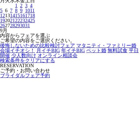
月
火
水
木
金
土
日
1
2
3
4
5
6
7
8
9
10
11
12
13
14
15
16
17
18
19
20
21
22
23
24
25
26
27
28
29
30
31
9
月
内容からフェアを選ぶ
ご希望の内容をご選択ください。
後悔しないための比較検討フェア
マタニティ・ファミリー婚
会場イチオシ！
月イチBIG
年イチBIG
ペット婚
無料試食
平日
開催
少人数向け
オンライン相談会
検索条件をクリアにする
RESERVATION
ご予約・お問い合わせ
ブライダルフェア予約