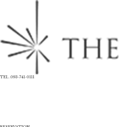
TEL .093-741-0111
RESERVATION