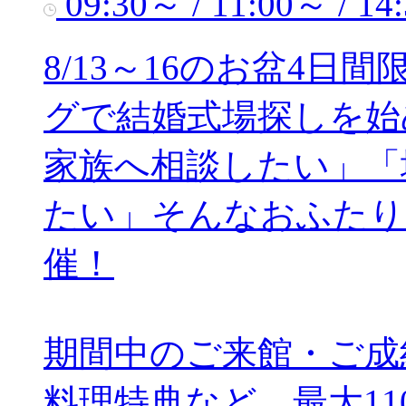
09:30～ / 11:00～ / 14
8/13～16のお盆4
グで結婚式場探しを始
家族へ相談したい」「
たい」そんなおふたり
催！
期間中のご来館・ご成
料理特典など、最大1