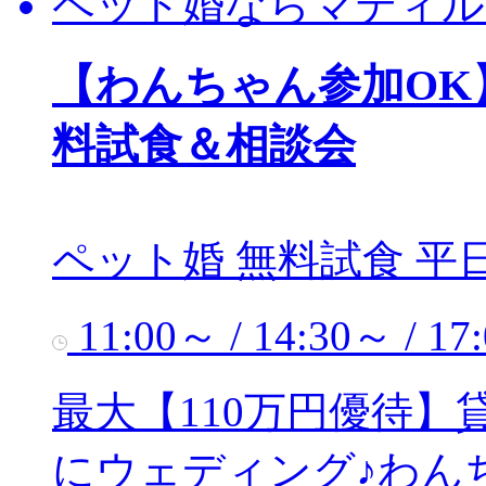
ペット婚ならマティル
【わんちゃん参加OK
料試食＆相談会
ペット婚
無料試食
平
11:00～ / 14:30～ / 17
最大【110万円優待
にウェディング♪わん