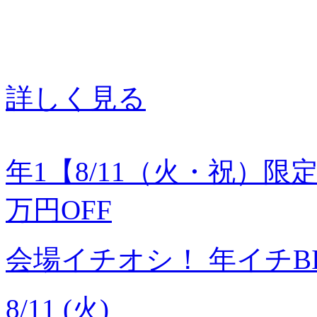
詳しく見る
年1【8/11（火・祝）限
万円OFF
会場イチオシ！
年イチB
8/11 (火)