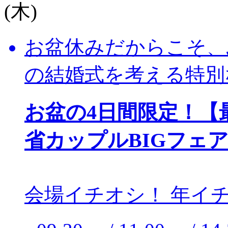
(木)
お盆休みだからこそ、
の結婚式を考える特別
お盆の4日間限定！【最
省カップルBIGフェ
会場イチオシ！
年イチ