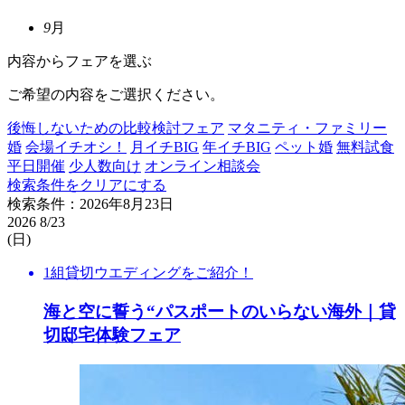
9
月
内容からフェアを選ぶ
ご希望の内容をご選択ください。
後悔しないための比較検討フェア
マタニティ・ファミリー
婚
会場イチオシ！
月イチBIG
年イチBIG
ペット婚
無料試食
平日開催
少人数向け
オンライン相談会
検索条件をクリアにする
検索条件：2026年8月23日
2026
8/23
(日)
1組貸切ウエディングをご紹介！
海と空に誓う“パスポートのいらない海外｜貸
切邸宅体験フェア