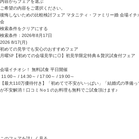
内容からフェアを選ぶ
ご希望の内容をご選択ください。
後悔しないための比較検討フェア
マタニティ・ファミリー婚
会場イチ
会
検索条件をクリアにする
検索条件：2026年8月17日
2026
8/17
(月)
初めての見学でも安心のおすすめフェア
月曜SP【初めての会場見学に◎】初見学限定特典＆贅沢試食付フェア
会場イチオシ！
無料試食
平日開催
11:00～ / 14:30～ / 17:00～ / 19:00～
【最大110万優待付き】「初めてで不安がいっぱい」「結婚式の準備
が不安解消！口コミＮo１のお料理も無料でご試食頂けます♪
このフェアを詳しく見る