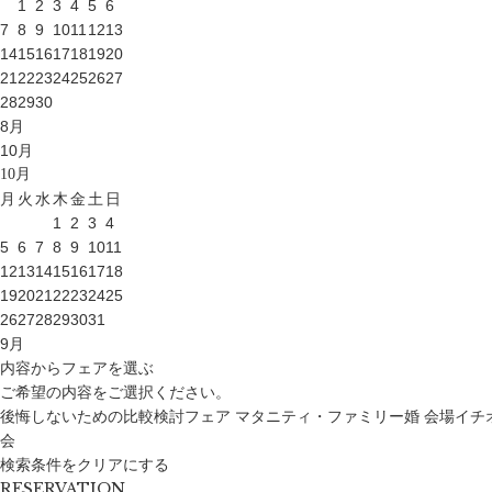
1
2
3
4
5
6
7
8
9
10
11
12
13
14
15
16
17
18
19
20
21
22
23
24
25
26
27
28
29
30
8
月
10
月
10
月
月
火
水
木
金
土
日
1
2
3
4
5
6
7
8
9
10
11
12
13
14
15
16
17
18
19
20
21
22
23
24
25
26
27
28
29
30
31
9
月
内容からフェアを選ぶ
ご希望の内容をご選択ください。
後悔しないための比較検討フェア
マタニティ・ファミリー婚
会場イチ
会
検索条件をクリアにする
RESERVATION