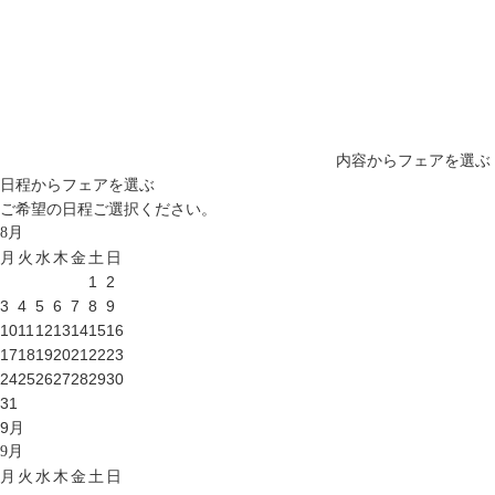
内容からフェアを選ぶ
日程からフェアを選ぶ
ご希望の日程ご選択ください。
8
月
月
火
水
木
金
土
日
1
2
3
4
5
6
7
8
9
10
11
12
13
14
15
16
17
18
19
20
21
22
23
24
25
26
27
28
29
30
31
9
月
9
月
月
火
水
木
金
土
日