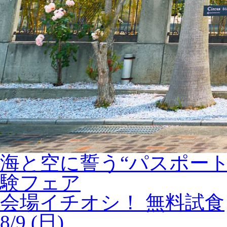
海と空に誓う“パスポー
験フェア
会場イチオシ！
無料試食
8/9 (日)