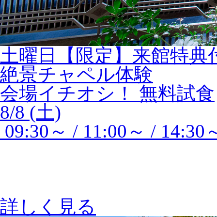
土曜日【限定】来館特典
絶景チャペル体験
会場イチオシ！
無料試食
8/8 (土)
09:30～ / 11:00～ / 14:30
詳しく見る