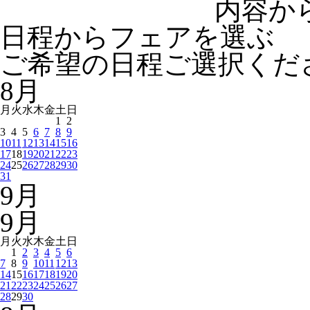
内容か
日程からフェアを選ぶ
ご希望の日程ご選択くだ
8
月
月
火
水
木
金
土
日
1
2
3
4
5
6
7
8
9
10
11
12
13
14
15
16
17
18
19
20
21
22
23
24
25
26
27
28
29
30
31
9
月
9
月
月
火
水
木
金
土
日
1
2
3
4
5
6
7
8
9
10
11
12
13
14
15
16
17
18
19
20
21
22
23
24
25
26
27
28
29
30