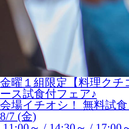
金曜１組限定【料理クチ
ース試食付フェア♪
会場イチオシ！
無料試食
8/7 (金)
11:00～ / 14:30～ / 17:00