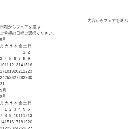
内容からフェアを選ぶ
日程からフェアを選ぶ
ご希望の日程ご選択ください。
8
月
月
火
水
木
金
土
日
1
2
3
4
5
6
7
8
9
10
11
12
13
14
15
16
17
18
19
20
21
22
23
24
25
26
27
28
29
30
31
9
月
9
月
月
火
水
木
金
土
日
1
2
3
4
5
6
7
8
9
10
11
12
13
14
15
16
17
18
19
20
21
22
23
24
25
26
27