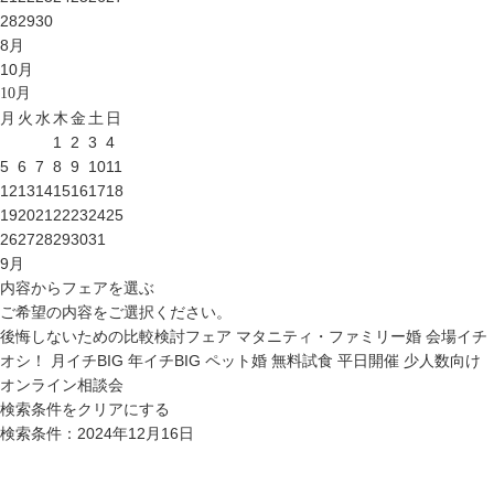
28
29
30
8
月
10
月
10
月
月
火
水
木
金
土
日
1
2
3
4
5
6
7
8
9
10
11
12
13
14
15
16
17
18
19
20
21
22
23
24
25
26
27
28
29
30
31
9
月
内容からフェアを選ぶ
ご希望の内容をご選択ください。
後悔しないための比較検討フェア
マタニティ・ファミリー婚
会場イチ
オシ！
月イチBIG
年イチBIG
ペット婚
無料試食
平日開催
少人数向け
オンライン相談会
検索条件をクリアにする
検索条件：2024年12月16日