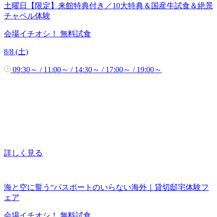
土曜日【限定】来館特典付き／10大特典＆国産牛試食＆絶景
チャペル体験
会場イチオシ！
無料試食
8/8 (土)
09:30～ / 11:00～ / 14:30～ / 17:00～ / 19:00～
詳しく見る
海と空に誓う“パスポートのいらない海外｜貸切邸宅体験フ
ェア
会場イチオシ！
無料試食