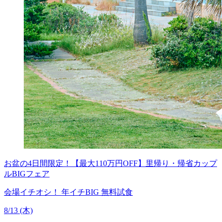
お盆の4日間限定！【最大110万円OFF】里帰り・帰省カップ
ルBIGフェア
会場イチオシ！
年イチBIG
無料試食
8/13 (木)