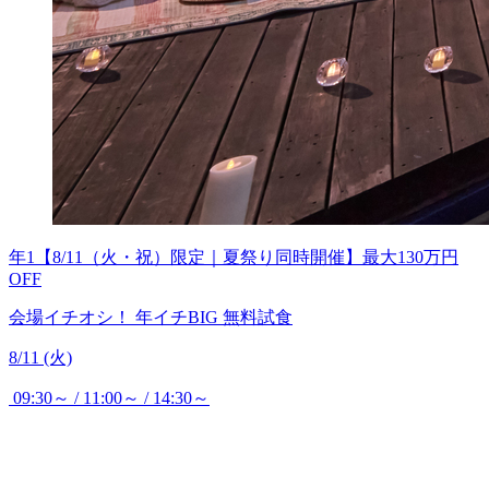
年1【8/11（火・祝）限定｜夏祭り同時開催】最大130万円
OFF
会場イチオシ！
年イチBIG
無料試食
8/11 (火)
09:30～ / 11:00～ / 14:30～