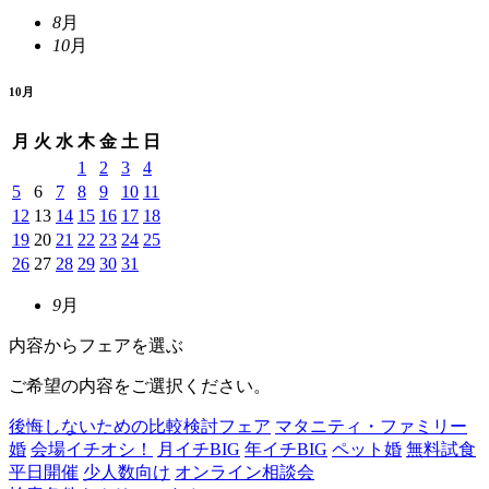
8
月
10
月
10
月
月
火
水
木
金
土
日
1
2
3
4
5
6
7
8
9
10
11
12
13
14
15
16
17
18
19
20
21
22
23
24
25
26
27
28
29
30
31
9
月
内容からフェアを選ぶ
ご希望の内容をご選択ください。
後悔しないための比較検討フェア
マタニティ・ファミリー
婚
会場イチオシ！
月イチBIG
年イチBIG
ペット婚
無料試食
平日開催
少人数向け
オンライン相談会