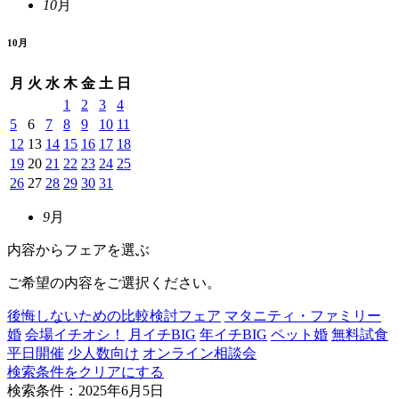
10
月
10
月
月
火
水
木
金
土
日
1
2
3
4
5
6
7
8
9
10
11
12
13
14
15
16
17
18
19
20
21
22
23
24
25
26
27
28
29
30
31
9
月
内容からフェアを選ぶ
ご希望の内容をご選択ください。
後悔しないための比較検討フェア
マタニティ・ファミリー
婚
会場イチオシ！
月イチBIG
年イチBIG
ペット婚
無料試食
平日開催
少人数向け
オンライン相談会
検索条件をクリアにする
検索条件：2025年6月5日